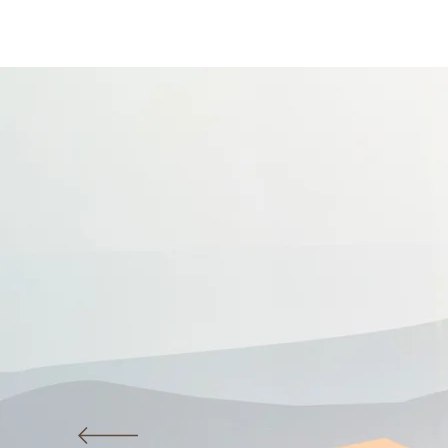
聖雅各福群會伍集成聽力及視力